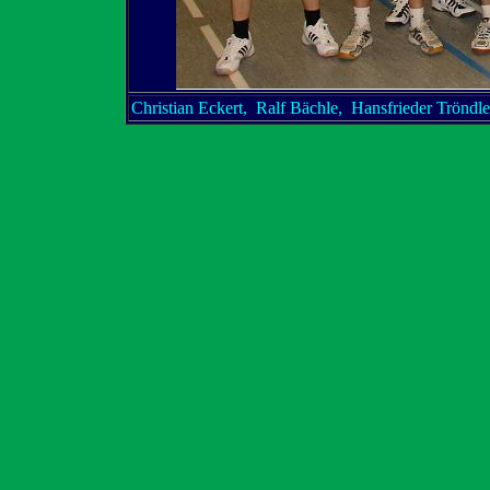
Christian Eckert, Ralf Bächle, Hansfrieder Trön