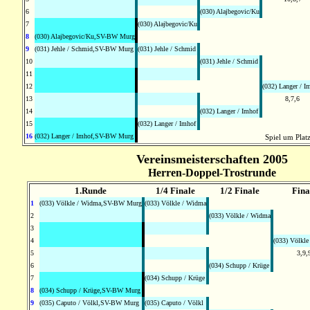
6
(030) Alajbegovic/Ku
7
(030) Alajbegovic/Ku
8
(030) Alajbegovic/Ku,SV-BW Murg
9
(031) Jehle / Schmid,SV-BW Murg
(031) Jehle / Schmid
10
(031) Jehle / Schmid
11
12
(032) Langer / I
13
8,7,6
14
(032) Langer / Imhof
15
(032) Langer / Imhof
16
(032) Langer / Imhof,SV-BW Murg
Spiel um Plat
Vereinsmeisterschaften 2005
Herren-Doppel-Trostrunde
1.Runde
1/4 Finale
1/2 Finale
Fin
1
(033) Völkle / Widma,SV-BW Murg
(033) Völkle / Widma
2
(033) Völkle / Widma
3
4
(033) Völkl
5
3,9,
6
(034) Schupp / Krüge
7
(034) Schupp / Krüge
8
(034) Schupp / Krüge,SV-BW Murg
9
(035) Caputo / Völkl,SV-BW Murg
(035) Caputo / Völkl