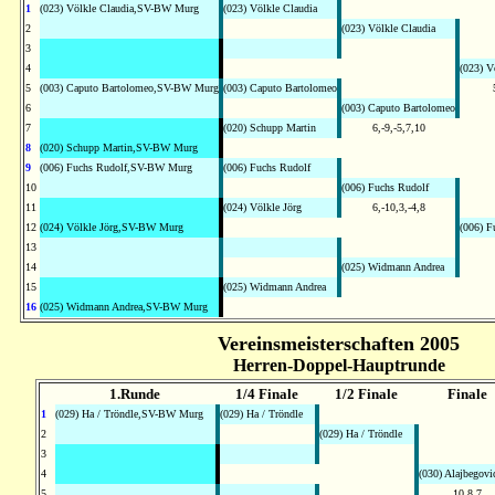
1
(023) Völkle Claudia,SV-BW Murg
(023) Völkle Claudia
2
(023) Völkle Claudia
3
4
(023) V
5
(003) Caputo Bartolomeo,SV-BW Murg
(003) Caputo Bartolomeo
6
(003) Caputo Bartolomeo
7
(020) Schupp Martin
6,-9,-5,7,10
8
(020) Schupp Martin,SV-BW Murg
9
(006) Fuchs Rudolf,SV-BW Murg
(006) Fuchs Rudolf
10
(006) Fuchs Rudolf
11
(024) Völkle Jörg
6,-10,3,-4,8
12
(024) Völkle Jörg,SV-BW Murg
(006) F
13
14
(025) Widmann Andrea
15
(025) Widmann Andrea
16
(025) Widmann Andrea,SV-BW Murg
Vereinsmeisterschaften 2005
Herren-Doppel-Hauptrunde
1.Runde
1/4 Finale
1/2 Finale
Final
1
(029) Ha / Tröndle,SV-BW Murg
(029) Ha / Tröndle
2
(029) Ha / Tröndle
3
4
(030) Alajbegovi
5
10,8,7