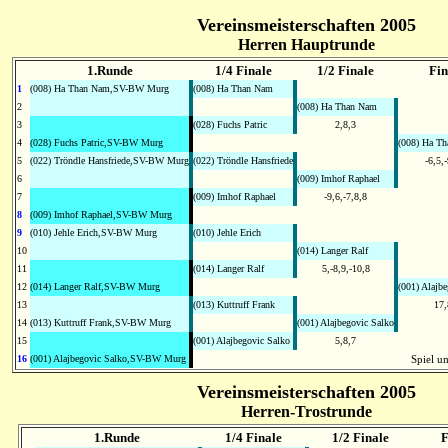
Vereinsmeisterschaften 2005
Herren Hauptrunde
1.Runde
1/4 Finale
1/2 Finale
Fin
1
(008) Ha Than Nam,SV-BW Murg
(008) Ha Than Nam
2
(008) Ha Than Nam
3
(028) Fuchs Patric
2,8,3
4
(028) Fuchs Patric,SV-BW Murg
(008) Ha T
5
(022) Tröndle Hansfriede,SV-BW Murg
(022) Tröndle Hansfriede
-6,5,
6
(009) Imhof Raphael
7
(009) Imhof Raphael
-9,6,-7,8,8
8
(009) Imhof Raphael,SV-BW Murg
9
(010) Jehle Erich,SV-BW Murg
(010) Jehle Erich
10
(014) Langer Ralf
11
(014) Langer Ralf
5,-8,9,-10,8
12
(014) Langer Ralf,SV-BW Murg
(001) Alajb
13
(013) Kuttruff Frank
17,
14
(013) Kuttruff Frank,SV-BW Murg
(001) Alajbegovic Salko
15
(001) Alajbegovic Salko
5,8,7
16
(001) Alajbegovic Salko,SV-BW Murg
Spiel um
Vereinsmeisterschaften 2005
Herren-Trostrunde
1.Runde
1/4 Finale
1/2 Finale
F