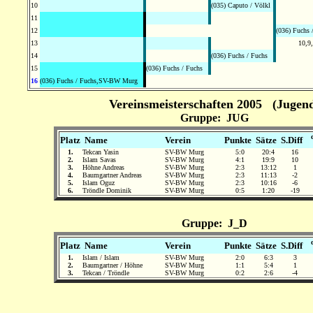
10
(035) Caputo / Völkl
11
12
(036) Fuchs 
13
10,9
14
(036) Fuchs / Fuchs
15
(036) Fuchs / Fuchs
16
(036) Fuchs / Fuchs,SV-BW Murg
Vereinsmeisterschaften 2005 (Jugen
Gruppe: JUG
d
Platz
Name
Verein
Punkte
Sätze
S.Diff
1.
Tekcan Yasin
SV-BW Murg
5:0
20:4
16
2.
Islam Savas
SV-BW Murg
4:1
19:9
10
3.
Höhne Andreas
SV-BW Murg
2:3
13:12
1
4.
Baumgartner Andreas
SV-BW Murg
2:3
11:13
-2
5.
Islam Oguz
SV-BW Murg
2:3
10:16
-6
6.
Tröndle Dominik
SV-BW Murg
0:5
1:20
-19
Gruppe: J_D
d
Platz
Name
Verein
Punkte
Sätze
S.Diff
1.
Islam / Islam
SV-BW Murg
2:0
6:3
3
2.
Baumgartner / Höhne
SV-BW Murg
1:1
5:4
1
3.
Tekcan / Tröndle
SV-BW Murg
0:2
2:6
-4