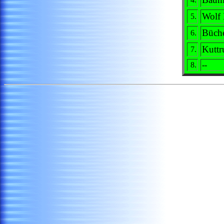
Wolf
5.
Büche
6.
Kuttr
7.
8.
--