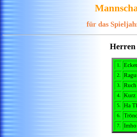
Mannschaf
für das Spielja
Herren
Ecker
1.
Ragu
2.
Ruch
3.
Kurz
4.
Ha T
5.
Trön
6.
Imho
7.