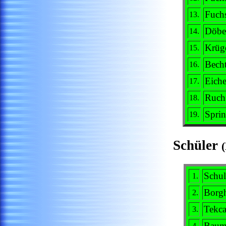
Fuch
13.
Döbe
14.
Krüge
15.
Becht
16.
Eiche
17.
Ruch
18.
Sprin
19.
Schüler
(
Schul
1.
Borgh
2.
Tekc
3.
Baumg
4.