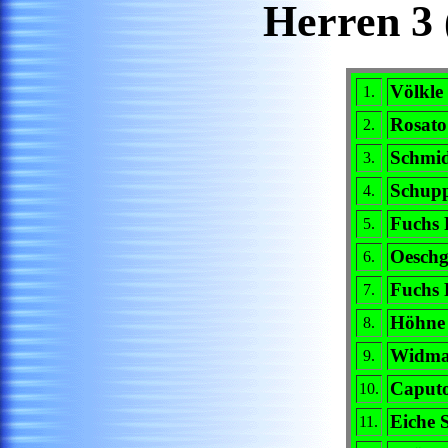
Herren 3
Völkle
1.
Rosato
2.
Schmid
3.
Schup
4.
Fuchs 
5.
Oeschg
6.
Fuchs 
7.
Höhne
8.
Widma
9.
Caputo
10.
Eiche S
11.