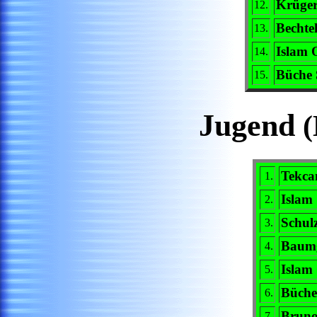
Krüger
12.
Bechte
13.
Islam 
14.
Büche S
15.
Jugend
(
Tekca
1.
Islam
2.
Schulz
3.
Baumg
4.
Islam
5.
Büche
6.
Bruno
7.