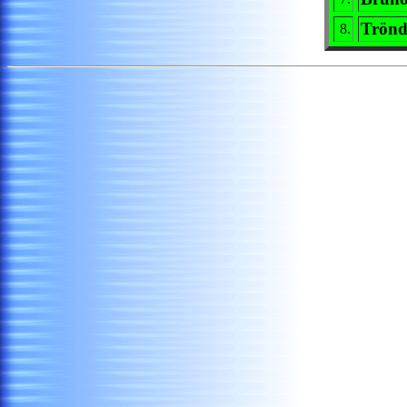
Trönd
8.