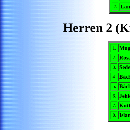
Lan
7.
Herren 2
(K
Mug
1.
Rosa
2.
Sed
3.
Bäc
4.
Bäc
5.
Jehl
6.
Kutt
7.
Isla
8.