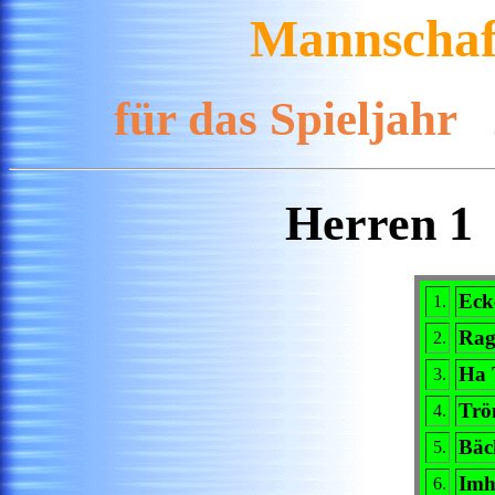
Mannschaft
für das Spieljahr
Herren 
Eck
1.
Rag
2.
Ha 
3.
Trö
4.
Bäc
5.
Imh
6.