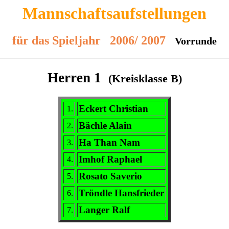
Mannschaftsaufstellungen
für das Spieljahr 2006/ 2007
Vorrunde
Herren 1
(Kreisklasse B)
Eckert Christian
1.
Bächle Alain
2.
Ha Than Nam
3.
Imhof Raphael
4.
Rosato Saverio
5.
Tröndle Hansfrieder
6.
Langer Ralf
7.