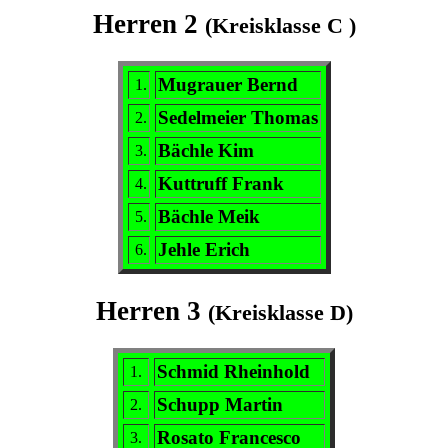
Herren 2
(Kreisklasse C )
Mugrauer Bernd
1.
Sedelmeier Thomas
2.
Bächle Kim
3.
Kuttruff Frank
4.
Bächle Meik
5.
Jehle Erich
6.
Herren 3
(Kreisklasse D)
Schmid Rheinhold
1.
Schupp Martin
2.
Rosato Francesco
3.