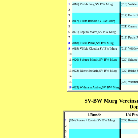
1
(016) Völkle Jörg,SV BW Murg
(016) Völkle 
2
3
(017) Fuchs 
4
(017) Fuchs Rudolf,SV BW Murg
5
(021) Caputo
6
(021) Caputo Marco,SV BW Murg
7
(018) Fuchs P
8
(018) Fuchs Patric,SV BW Murg
9
(019) Völkle Claudia,SV BW Murg
(019) Völkle 
10
11
(020) Schupp Martin,SV BW Murg
(020) Schupp
12
13
(022) Büche Stefanie,SV BW Murg
(022) Büche S
14
15
(023) Widman
16
(023) Widmann Andrea,SV BW Murg
SV-BW Murg Vereinsme
Dop
1.Runde
1/4 Fi
1
(024) Rosato / Rosato,SV BW Murg
(024) Rosato 
2
3
4