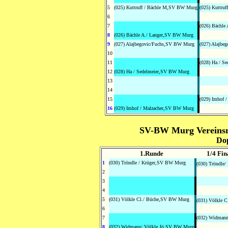
5
(025) Kuttruff / Bächle M,SV BW Murg
(025) Kuttruff
6
7
(026) Bächle
8
(026) Bächle A./ Langer,SV BW Murg
9
(027) Alajbegovic/Fuchs,SV BW Murg
(027) Alajbeg
10
11
(028) Ha / Se
12
(028) Ha / Sedelmeier,SV BW Murg
13
14
15
(029) Imhof /
16
(029) Imhof / Malzacher,SV BW Murg
SV-BW Murg Vereinsme
Dop
1.Runde
1/4 Fin
1
(030) Tröndle / Krüger,SV BW Murg
(030) Tröndle/
2
3
4
5
(031) Völkle Cl./ Büche,SV BW Murg
(031) Völkle C
6
7
(032) Widmann
8
(032) Widmann/ Völkle Jö,SV BW Murg