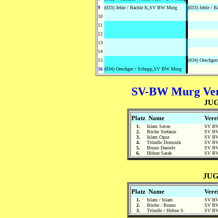
9
(033) Jehle / Bächle K,SV BW Murg
(033) Jehle / B
10
11
12
13
14
15
(034) Oeschger
16
(034) Oeschger / Schupp,SV BW Murg
SV-BW Murg Vere
JUG
Platz
Name
Vere
1.
Islam Savas
SV B
2.
Büche Stefanie
SV B
3.
Islam Oguz
SV B
4.
Tröndle Dominik
SV B
5.
Bruno Daniele
SV B
6.
Höhne Sarah
SV B
JUG
Platz
Name
Vere
1.
Islam / Islam
SV B
2.
Büche / Bruno
SV B
3.
Tröndle / Höhne S.
SV B