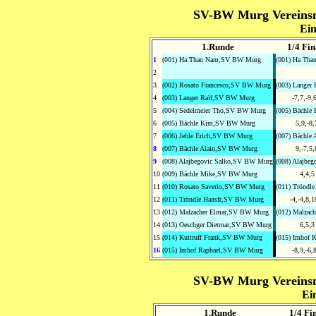
SV-BW Murg Vereinsme
Ein
1.Runde
1/4 Fin
1
(001) Ha Than Nam,SV BW Murg
(001) Ha Tha
2
3
(002) Rosato Francesco,SV BW Murg
(003) Langer 
4
(003) Langer Ralf,SV BW Murg
-7,7,-9,
5
(004) Sedelmeier Tho,SV BW Murg
(005) Bächle
6
(005) Bächle Kim,SV BW Murg
5,9,-8,
7
(006) Jehle Erich,SV BW Murg
(007) Bächle 
8
(007) Bächle Alain,SV BW Murg
9,-7,5,
9
(008) Alajbegovic Salko,SV BW Murg
(008) Alajbeg
10
(009) Bächle Mike,SV BW Murg
4,4,5
11
(010) Rosato Saverio,SV BW Murg
(011) Tröndle
12
(011) Tröndle Hansfr,SV BW Murg
-4,-4,8,1
13
(012) Malzacher Elmar,SV BW Murg
(012) Malzac
14
(013) Oeschger Dietmar,SV BW Murg
6,5,3
15
(014) Kuttruff Frank,SV BW Murg
(015) Imhof R
16
(015) Imhof Raphael,SV BW Murg
-8,9,-6,
SV-BW Murg Vereinsme
Ei
1.Runde
1/4 Fi