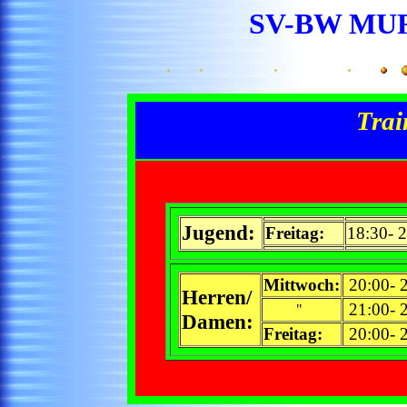
SV-BW MURG
Trai
Jugend:
Freitag:
18:30- 
Mittwoch:
20:00- 
Herren/
21:00- 
"
Damen:
Freitag:
20:00- 